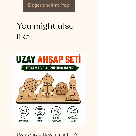
Değerlendirme Yap
You might also
like
Uzay Ahşap Boyama Seti – 6
Taşıtlar Ahşap Boyama