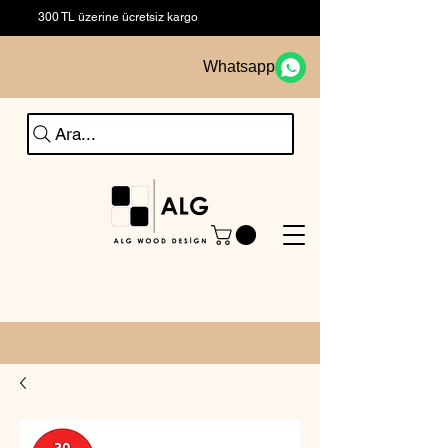
300 TL üzerine ücretsiz kargo
Whatsapp
Ara...