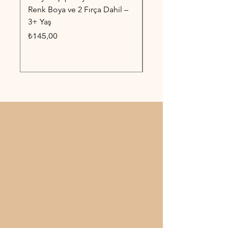
Renk Boya ve 2 Fırça Dahil –
6 Renk Boya ve 2 Fırç
3+ Yaş
3+ Yaş
Fiyat
Fiyat
₺145,00
₺145,00