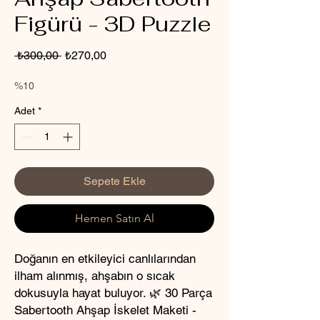
Figürü - 3D Puzzle
Normal
İndirimli
 ₺300,00 
₺270,00
Fiyat
Fiyat
%10
Adet
*
Sepete Ekle
Hemen Satın Al
Doğanın en etkileyici canlılarından
ilham alınmış, ahşabın o sıcak
dokusuyla hayat buluyor. 🌿 30 Parça
Sabertooth Ahşap İskelet Maketi -