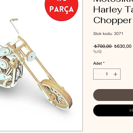
Harley T
Chopper 
Stok kodu: 3071
Normal
 ₺700,00 
₺630,00
Fiyat
%10
Adet
*
H