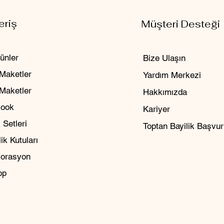
eriş
Müşteri Desteği
ünler
Bize Ulaşın
Maketler
Yardım Merkezi
 Maketler
Hakkımızda
Nook
Kariyer
 Setleri
Toptan Bayilik Başvu
ik Kutuları
orasyon
op