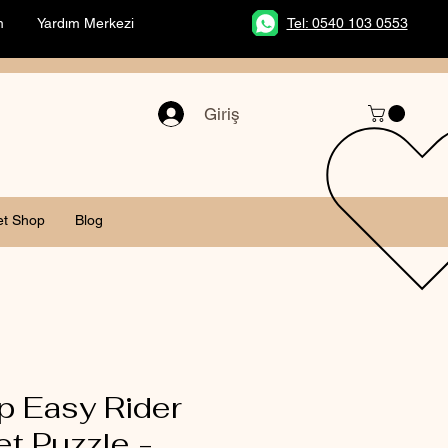
m
Yardım Merkezi
Tel: 0540 103 0553
Giriş
et Shop
Blog
 Easy Rider
et Puzzle -