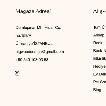
Mağaza Adresi
Alışv
Tüm Ür
Dumlupınar Mh. Hisar Cd.
Ahşap 
no:159/A
Renkli
Ümraniye/İSTANBUL
Book 
algwooddesign@gmail.com
Etkinlik
+90 540 103 03 53
Hediyel
Ev Dek
Pet Sh
Blog