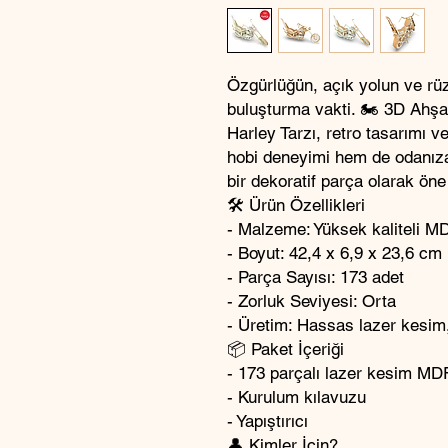
Özgürlüğün, açık yolun ve rü
buluşturma vakti. 🏍️ 3D Ahş
Harley Tarzı, retro tasarımı ve
hobi deneyimi hem de odanıza
bir dekoratif parça olarak öne 
🛠️ Ürün Özellikleri
- Malzeme: Yüksek kaliteli M
- Boyut: 42,4 x 6,9 x 23,6 cm
- Parça Sayısı: 173 adet
- Zorluk Seviyesi: Orta
- Üretim: Hassas lazer kesim
📦 Paket İçeriği
- 173 parçalı lazer kesim M
- Kurulum kılavuzu
- Yapıştırıcı
👤 Kimler İçin?