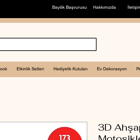
Bayilik Başvurusu
Hakkımızda
İletişi
ook
Etkinlik Setleri
Hediyelik Kutuları
Ev Dekorasyon
P
3D Ahşap
Motosikl