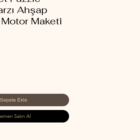
arzı Ahşap
Motor Maketi
İndirimli
Fiyat
Sepete Ekle
emen Satın Al