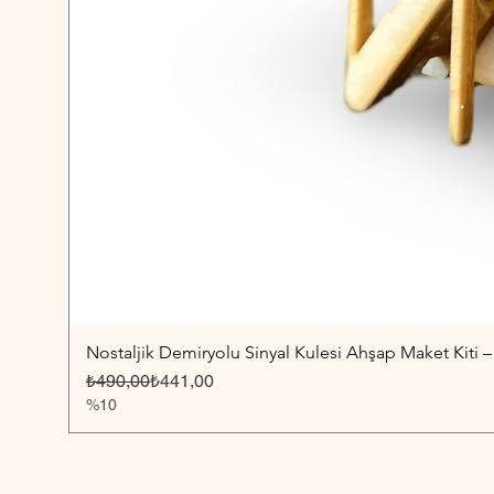
Nostaljik Demiryolu Sinyal Kulesi Ahşap Maket Kiti –
Normal Fiyat
İndirimli Fiyat
₺490,00
₺441,00
%10