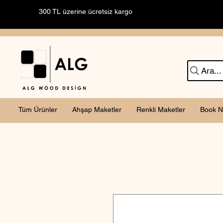
300 TL üzerine ücretsiz kargo
Ara...
Tüm Ürünler
Ahşap Maketler
Renkli Maketler
Book N