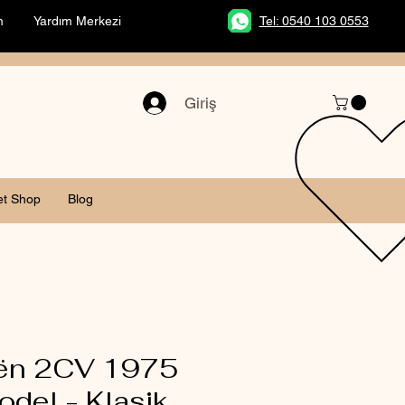
m
Yardım Merkezi
Tel: 0540 103 0553
Giriş
et Shop
Blog
oën 2CV 1975
del - Klasik