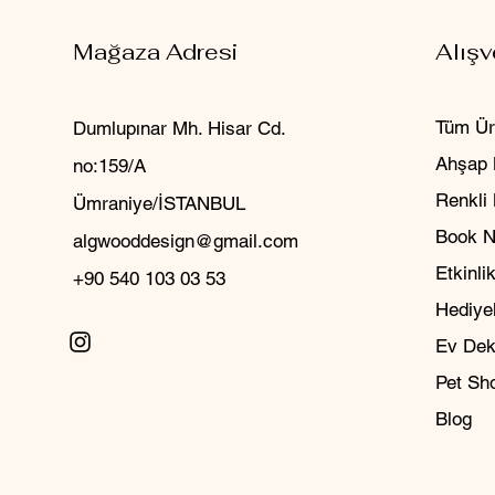
Mağaza Adresi
Alışv
Tüm Ür
Dumlupınar Mh. Hisar Cd.
Ahşap 
no:159/A
Renkli
Ümraniye/İSTANBUL
Book 
algwooddesign@gmail.com
Etkinlik
+90 540 103 03 53
Hediyel
Ev Dek
Pet Sh
Blog