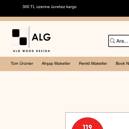
300 TL üzerine ücretsiz kargo
Ara...
Tüm Ürünler
Ahşap Maketler
Renkli Maketler
Book N