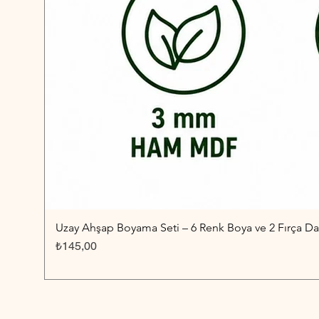
Uzay Ahşap Boyama Seti – 6 Renk Boya ve 2 Fırça Dah
Fiyat
₺145,00