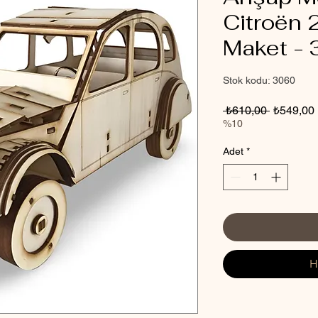
Citroën
Maket - 
Stok kodu: 3060
Normal
 ₺610,00 
₺549,00
Fiyat
%10
Adet
*
H