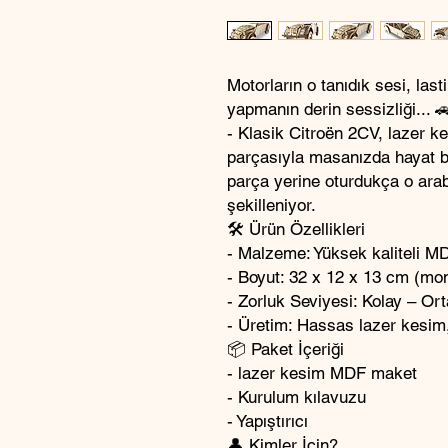
Motorların o tanıdık sesi, last
yapmanın derin sessizliği...
- Klasik Citroën 2CV, lazer k
parçasıyla masanızda hayat bu
parça yerine oturdukça o ara
şekilleniyor.
🛠️ Ürün Özellikleri
- Malzeme: Yüksek kaliteli M
- Boyut: 32 x 12 x 13 cm (mon
- Zorluk Seviyesi: Kolay – Ort
- Üretim: Hassas lazer kesim
📦 Paket İçeriği
- lazer kesim MDF maket
- Kurulum kılavuzu
- Yapıştırıcı
👤 Kimler İçin?