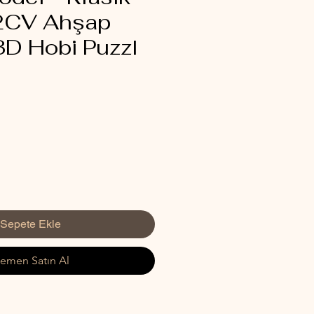
 2CV Ahşap
3D Hobi Puzzl
İndirimli
Fiyat
Sepete Ekle
emen Satın Al