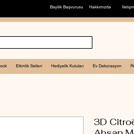
Bayilik Başvurusu
Hakkımızda
İletişi
ook
Etkinlik Setleri
Hediyelik Kutuları
Ev Dekorasyon
P
3D Citr
Ahşap Mo