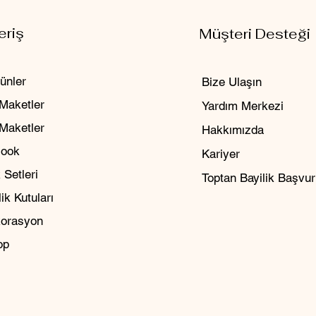
eriş
Müşteri Desteği
ünler
Bize Ulaşın
Maketler
Yardım Merkezi
 Maketler
Hakkımızda
Nook
Kariyer
 Setleri
Toptan Bayilik Başvu
ik Kutuları
orasyon
op