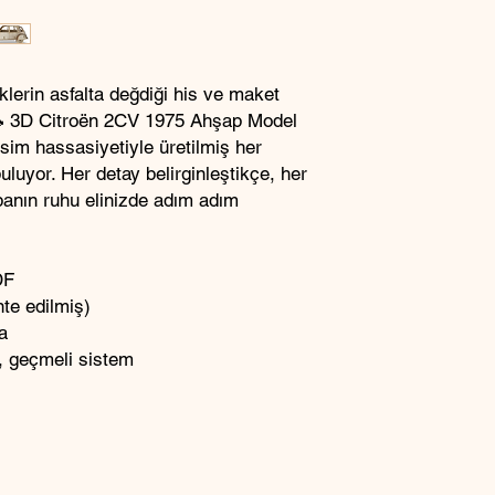
iklerin asfalta değdiği his ve maket
 🚗 3D Citroën 2CV 1975 Ahşap Model
esim hassasiyetiyle üretilmiş her
luyor. Her detay belirginleştikçe, her
banın ruhu elinizde adım adım
DF
te edilmiş)
a
, geçmeli sistem