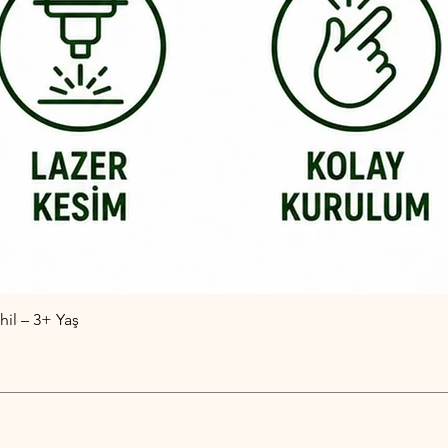
il – 3+ Yaş
Hızlı Bakış