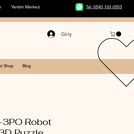
m
Yardım Merkezi
Tel: 0540 103 0553
Giriş
et Shop
Blog
-3PO Robot
 3D Puzzle