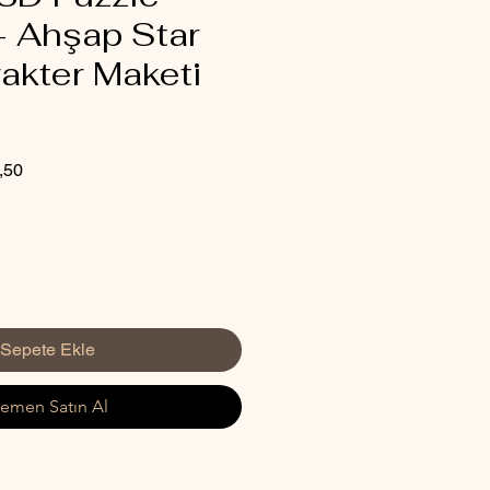
- Ahşap Star
akter Maketi
İndirimli
,50
Fiyat
Sepete Ekle
emen Satın Al