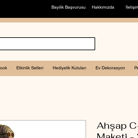
Bayilik Başvurusu
Hakkımızda
İletişi
ook
Etkinlik Setleri
Hediyelik Kutuları
Ev Dekorasyon
P
Ahşap C
Maketi -