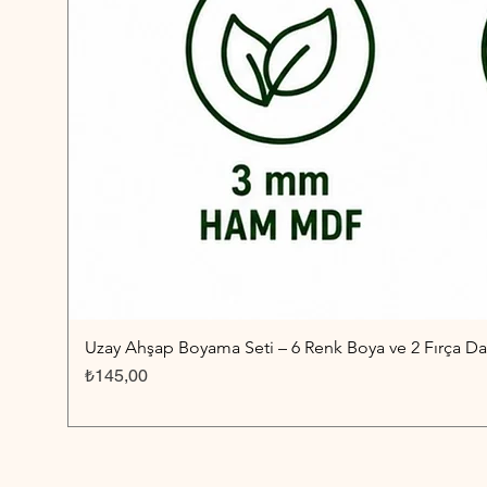
Uzay Ahşap Boyama Seti – 6 Renk Boya ve 2 Fırça Dah
Fiyat
₺145,00