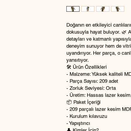
Doğanın en etkileyici canlılar
dokusuyla hayat buluyor. 🌿
detayları ve katmanlı yapısıyl
deneyim sunuyor hem de vitri
uyandırıyor. Her parça, o canl
yansıtıyor.
🛠️ Ürün Özellikleri
- Malzeme: Yüksek kaliteli M
- Parça Sayısı: 209 adet
- Zorluk Seviyesi: Orta
- Üretim: Hassas lazer kesim
📦 Paket İçeriği
- 209 parçalı lazer kesim M
- Kurulum kılavuzu
- Yapıştırıcı
👤 Kimler İçin?