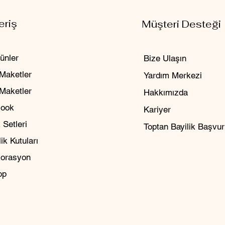
eriş
Müşteri Desteği
ünler
Bize Ulaşın
Maketler
Yardım Merkezi
 Maketler
Hakkımızda
Nook
Kariyer
 Setleri
Toptan Bayilik Başvu
ik Kutuları
orasyon
op