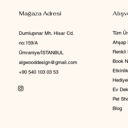
Mağaza Adresi
Alışv
Tüm Ür
Dumlupınar Mh. Hisar Cd.
Ahşap 
no:159/A
Renkli
Ümraniye/İSTANBUL
Book 
algwooddesign@gmail.com
Etkinlik
+90 540 103 03 53
Hediyel
Ev Dek
Pet Sh
Blog