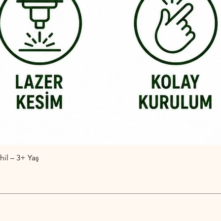
il – 3+ Yaş
Hızlı Bakış