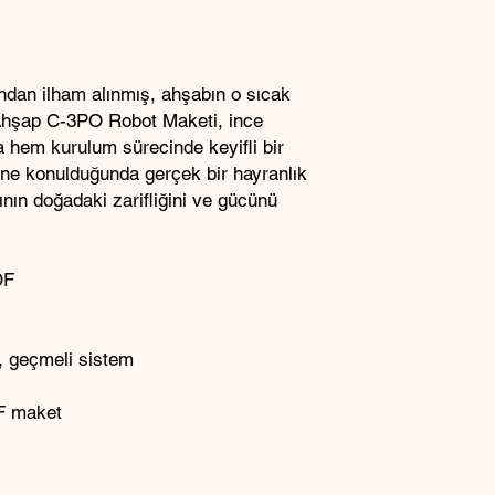
ından ilham alınmış, ahşabın o sıcak
 Ahşap C-3PO Robot Maketi, ince
a hem kurulum sürecinde keyifli bir
ne konulduğunda gerçek bir hayranlık
ının doğadaki zarifliğini ve gücünü
DF
, geçmeli sistem
DF maket