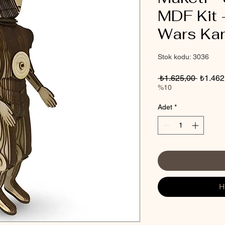
MDF Kit 
Wars Kar
Stok kodu: 3036
Normal
 ₺1.625,00 
₺1.462
Fiyat
%10
Adet
*
H