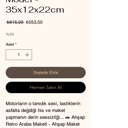
35x12x22cm
Normal
İndirimli
 ₺615,00 
₺553,50
Fiyat
Fiyat
%10
Adet
*
Sepete Ekle
Hemen Satın Al
Motorların o tanıdık sesi, lastiklerin
asfalta değdiği his ve maket
yapmanın derin sessizliği... 🚗 Ahşap
Retro Araba Maketi - Ahşap Maket