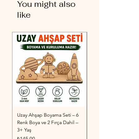
You might also
like
Uzay Ahşap Boyama Seti – 6
Taşıtlar Ahşap Boyama
Renk Boya ve 2 Fırça Dahil –
6 Renk Boya ve 2 Fırç
3+ Yaş
3+ Yaş
Fiyat
Fiyat
₺145,00
₺145,00