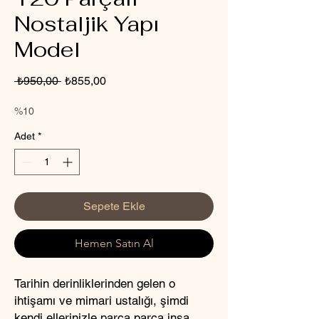
Nostaljik Yapı
Model
Normal
İndirimli
 ₺950,00 
₺855,00
Fiyat
Fiyat
%10
Adet
*
Sepete Ekle
Hemen Satın Al
Tarihin derinliklerinden gelen o
ihtişamı ve mimari ustalığı, şimdi
kendi ellerinizle parça parça inşa