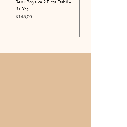
Renk Boya ve 2 Fırça Dahil –
6 Renk Boya ve 2 Fırç
3+ Yaş
3+ Yaş
Fiyat
Fiyat
₺145,00
₺145,00