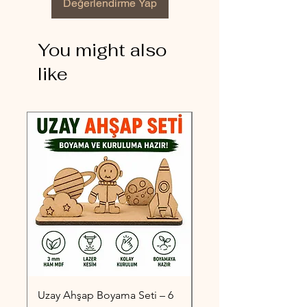
Değerlendirme Yap
You might also
like
Uzay Ahşap Boyama Seti – 6
Taşıtlar Ahşap Boyama