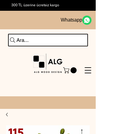
300 TL üzerine ücretsiz kargo
Whatsapp
Ara...