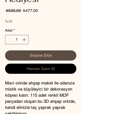
Normal
İndirimli
 ₺530,00 
₺477,00
Fiyat
Fiyat
%10
Adet
*
Sepete Ekle
Hemen Satın Al
Mavi orkide ahşap maket ile odanıza
mistik ve büyüleyici bir dekorasyon
köşesi katın. 115 adet renkli MDF
parçadan oluşan bu 3D ahşap orkide,
kendi elinizle taç yaprak yaprak
şekilleniyor.