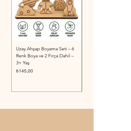
Uzay Ahşap Boyama Seti – 6
Taşıtlar Ahşap Boyama
Renk Boya ve 2 Fırça Dahil –
6 Renk Boya ve 2 Fırç
3+ Yaş
3+ Yaş
Fiyat
Fiyat
₺145,00
₺145,00