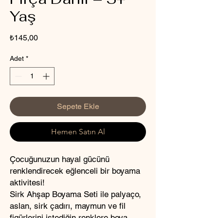
Yaş
Fiyat
₺145,00
Adet
*
Sepete Ekle
Hemen Satın Al
Çocuğunuzun hayal gücünü
renklendirecek eğlenceli bir boyama
aktivitesi!
Sirk Ahşap Boyama Seti ile palyaço,
aslan, sirk çadırı, maymun ve fil
figürlerini istediğin renklere boya,