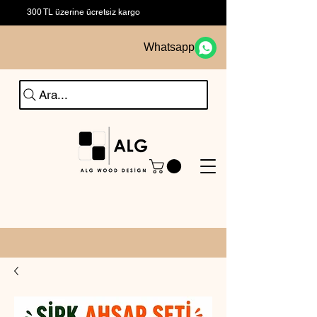
300 TL üzerine ücretsiz kargo
Whatsapp
Ara...