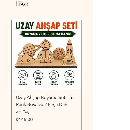
like
Uzay Ahşap Boyama Seti – 6
Taşıtlar Ahşap Boyama
Renk Boya ve 2 Fırça Dahil –
6 Renk Boya ve 2 Fırç
3+ Yaş
3+ Yaş
Fiyat
Fiyat
₺145,00
₺145,00