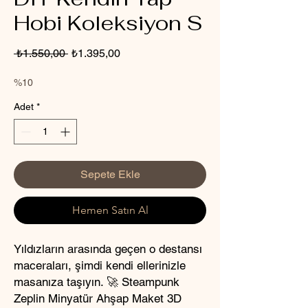
Hobi Koleksiyon S
Normal
İndirimli
 ₺1.550,00 
₺1.395,00
Fiyat
Fiyat
%10
Adet
*
Sepete Ekle
Hemen Satın Al
Yıldızların arasında geçen o destansı
maceraları, şimdi kendi ellerinizle
masanıza taşıyın. 🚀 Steampunk
Zeplin Minyatür Ahşap Maket 3D