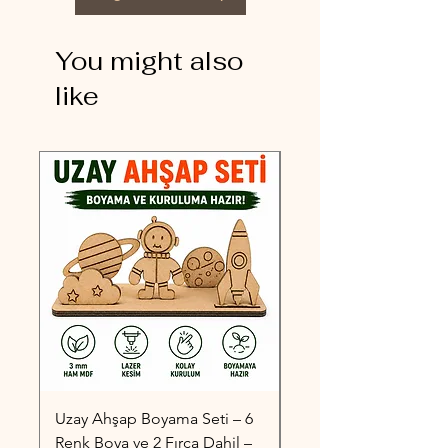
You might also
like
Uzay Ahşap Boyama Seti – 6
Taşıtlar Ahşap Boyama
Renk Boya ve 2 Fırça Dahil –
6 Renk Boya ve 2 Fırç