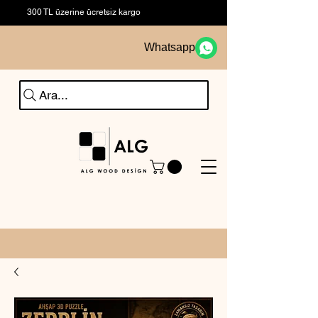
300 TL üzerine ücretsiz kargo
Whatsapp
Ara...