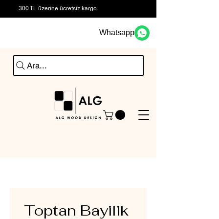
300 TL üzerine ücretsiz kargo
Whatsapp
Ara...
Toptan Bayilik 