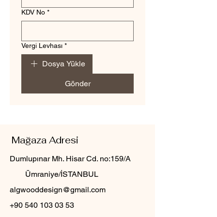
KDV No
*
Vergi Levhası
*
Dosya Yükle
Gönder
Mağaza Adresi
Dumlupınar Mh. Hisar Cd. no:159/A
Ümraniye/İSTANBUL
algwooddesign@gmail.com
+90 540 103 03 53