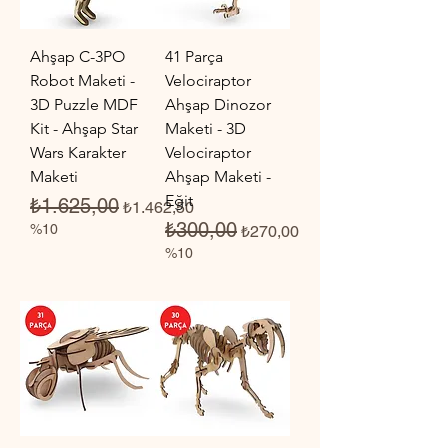
Ahşap C-3PO
41 Parça
Robot Maketi -
Velociraptor
3D Puzzle MDF
Ahşap Dinozor
Kit - Ahşap Star
Maketi - 3D
Wars Karakter
Velociraptor
Maketi
Ahşap Maketi -
Eğit
Normal Fiyat
İndirimli Fiyat
₺1.625,00
₺1.462,50
Normal Fiyat
İndirimli Fiyat
₺300,00
%10
₺270,00
%10