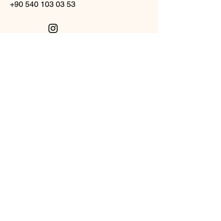
+90 540 103 03 53
Müşteri Desteği
Bize Ulaşın
Yardım Merkezi
Hakkımızda
Kariyer
Toptan Bayilik Başvurusu
Mağaza Politikası