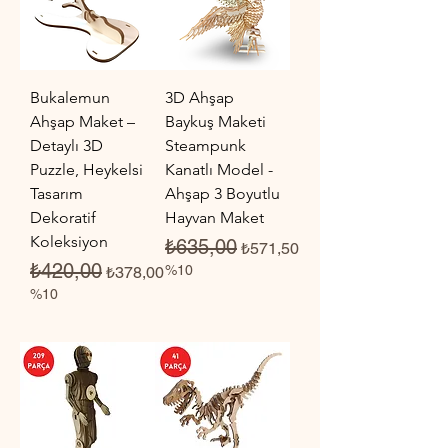
Bukalemun
3D Ahşap
Ahşap Maket –
Baykuş Maketi
Detaylı 3D
Steampunk
Puzzle, Heykelsi
Kanatlı Model -
Tasarım
Ahşap 3 Boyutlu
Dekoratif
Hayvan Maket
Koleksiyon
Normal Fiyat
İndirimli Fiyat
₺635,00
₺571,50
Normal Fiyat
İndirimli Fiyat
₺420,00
%10
₺378,00
%10