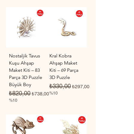
Nostaljik Tavus
Kral Kobra
Kuşu Ahşap
Ahşap Maket
Maket Kiti – 83
Kiti – 69 Parça
Parça 3D Puzzle
3D Puzzle
Büyük Boy
Normal Fiyat
İndirimli Fiyat
₺330,00
₺297,00
Normal Fiyat
İndirimli Fiyat
₺820,00
%10
₺738,00
%10