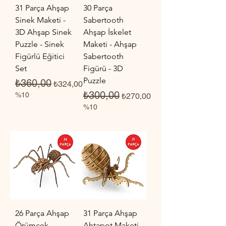
31 Parça Ahşap
30 Parça
Sinek Maketi -
Sabertooth
3D Ahşap Sinek
Ahşap İskelet
Puzzle - Sinek
Maketi - Ahşap
Figürlü Eğitici
Sabertooth
Set
Figürü - 3D
Puzzle
Normal Fiyat
İndirimli Fiyat
₺360,00
₺324,00
Normal Fiyat
İndirimli Fiyat
₺300,00
%10
₺270,00
%10
26 Parça Ahşap
31 Parça Ahşap
Örümcek
Ahtapot Maketi