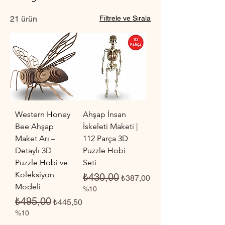
21 ürün
Filtrele ve Sırala
Western Honey
Ahşap İnsan
Bee Ahşap
İskeleti Maketi |
Maket Arı –
112 Parça 3D
Detaylı 3D
Puzzle Hobi
Puzzle Hobi ve
Seti
Koleksiyon
Normal Fiyat
İndirimli Fiyat
₺430,00
₺387,00
Modeli
%10
Normal Fiyat
İndirimli Fiyat
₺495,00
₺445,50
%10