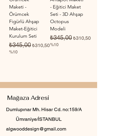
Maketi -
- Eğitici Maket
Örümcek
Seti - 3D Ahşap
Figürlü Ahşap
Octopus
Maket-Eğitici
Modeli
Kurulum Seti
Normal Fiyat
İndirimli Fiyat
₺345,00
₺310,50
Normal Fiyat
İndirimli Fiyat
₺345,00
%10
₺310,50
%10
Mağaza Adresi
Dumlupınar Mh. Hisar Cd. no:159/A
Ümraniye/İSTANBUL
algwooddesign@gmail.com