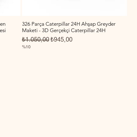
den
326 Parça Caterpillar 24H Ahşap Greyder
esi
Maketi - 3D Gerçekçi Caterpillar 24H
Normal Fiyat
İndirimli Fiyat
₺1.050,00
₺945,00
%10