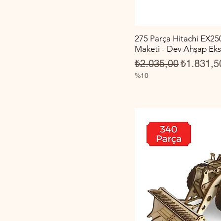
275 Parça Hitachi EX25
Maketi - Dev Ahşap Ek
Normal Fiyat
İndirimli 
₺2.035,00
₺1.831,5
%10