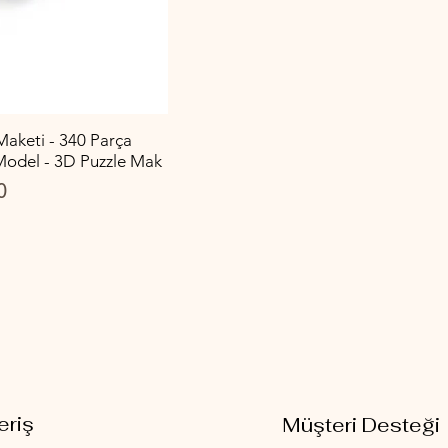
aketi - 340 Parça
odel - 3D Puzzle Mak
Fiyat
0
eriş
Müşteri Desteği