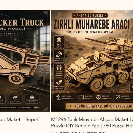
şap Maket – Sepetli
M1296 Tank Minyatür Ahşap Maket |
Puzzle DIY Kendin Yap | 760 Parça Hob