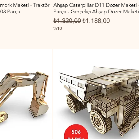
mork Maketi - Traktör
Ahşap Caterpillar D11 Dozer Maketi 
403 Parça
Parça - Gerçekçi Ahşap Dozer Maket
Fiyat
Normal Fiyat
İndirimli Fiyat
₺1.320,00
₺1.188,00
%10