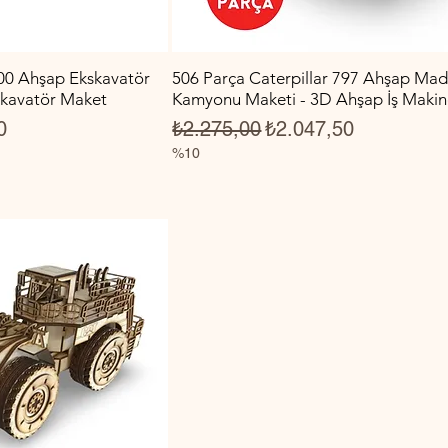
00 Ahşap Ekskavatör
506 Parça Caterpillar 797 Ahşap Ma
skavatör Maket
Kamyonu Maketi - 3D Ahşap İş Makin
Fiyat
Normal Fiyat
İndirimli Fiyat
0
₺2.275,00
₺2.047,50
%10