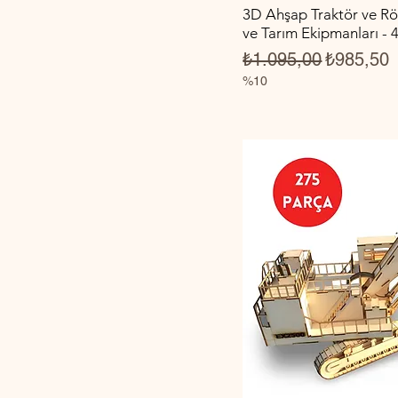
3D Ahşap Traktör ve Rö
ve Tarım Ekipmanları - 
Normal Fiyat
İndirimli 
₺1.095,00
₺985,50
%10