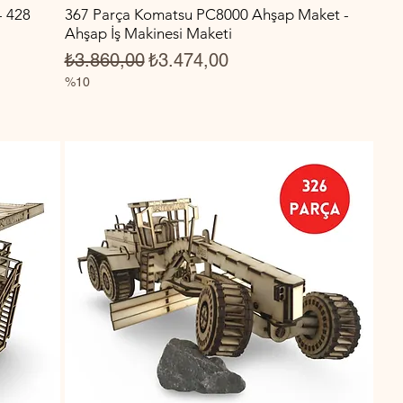
- 428
367 Parça Komatsu PC8000 Ahşap Maket -
i
Ahşap İş Makinesi Maketi
Normal Fiyat
İndirimli Fiyat
₺3.860,00
₺3.474,00
%10