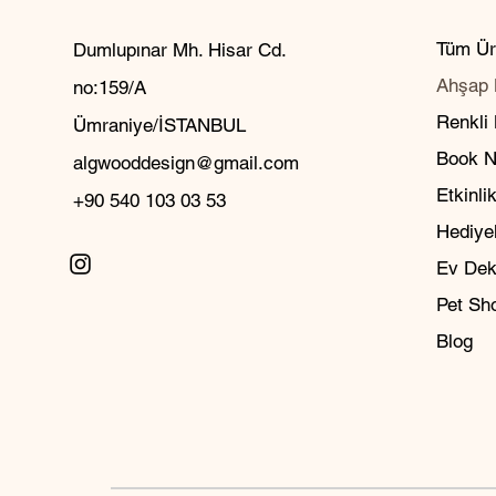
Tüm Ür
Dumlupınar Mh. Hisar Cd.
Ahşap 
no:159/A
Renkli
Ümraniye/İSTANBUL
Book 
algwooddesign@gmail.com
Etkinlik
+90 540 103 03 53
Hediyel
Ev Dek
Pet Sh
Blog