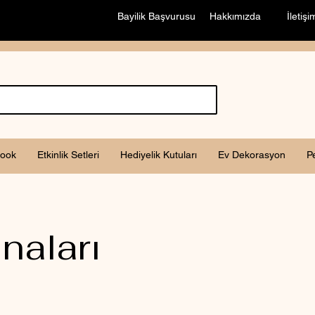
Bayilik Başvurusu
Hakkımızda
İletişi
ook
Etkinlik Setleri
Hediyelik Kutuları
Ev Dekorasyon
P
naları