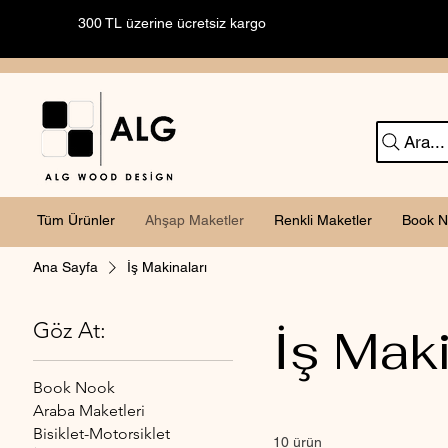
300 TL üzerine ücretsiz kargo
Ara...
Tüm Ürünler
Ahşap Maketler
Renkli Maketler
Book N
Ana Sayfa
İş Makinaları
Göz At:
İş Maki
Book Nook
Araba Maketleri
Bisiklet-Motorsiklet
10 ürün