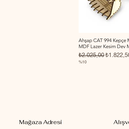
Ahşap CAT 994 Kepçe M
MDF Lazer Kesim Dev M
Normal Fiyat
İndirimli 
₺2.025,00
₺1.822,5
%10
Mağaza Adresi
Alışv