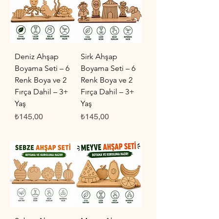
Deniz Ahşap
Sirk Ahşap
Boyama Seti – 6
Boyama Seti – 6
Renk Boya ve 2
Renk Boya ve 2
Fırça Dahil – 3+
Fırça Dahil – 3+
Yaş
Yaş
Fiyat
Fiyat
₺145,00
₺145,00