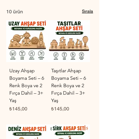
10 ürün
Sırala
Uzay Ahşap
Taşıtlar Ahşap
Boyama Seti – 6
Boyama Seti – 6
Renk Boya ve 2
Renk Boya ve 2
Fırça Dahil – 3+
Fırça Dahil – 3+
Yaş
Yaş
Fiyat
Fiyat
₺145,00
₺145,00