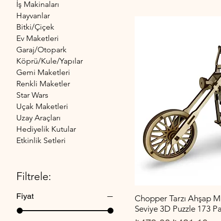
İş Makinaları
Hayvanlar
Bitki/Çiçek
Ev Maketleri
Garaj/Otopark
Köprü/Kule/Yapılar
Gemi Maketleri
Renkli Maketler
Star Wars
Uçak Maketleri
Uzay Araçları
Hediyelik Kutular
Etkinlik Setleri
Filtrele:
Fiyat
Chopper Tarzı Ahşap Mo
Seviye 3D Puzzle 173 P