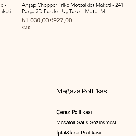
e -
Ahşap Chopper Trike Motosiklet Maketi - 241
aketi
Parça 3D Puzzle - Üç Tekerli Motor M
Normal Fiyat
İndirimli Fiyat
₺1.030,00
₺927,00
%10
Mağaza Politikası
Çerez Politikası
Mesafeli Satış Sözleşmesi
İptal&İade Politikası