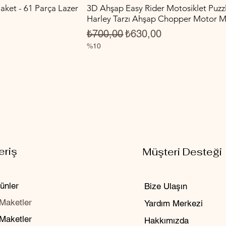
ket - 61 Parça Lazer
3D Ahşap Easy Rider Motosiklet Puzzl
Harley Tarzı Ahşap Chopper Motor M
yat
Normal Fiyat
İndirimli Fiyat
₺700,00
₺630,00
%10
eriş
Müşteri Desteği
ünler
Bize Ulaşın
Maketler
Yardım Merkezi
 Maketler
Hakkımızda