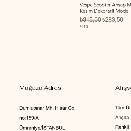
Vespa Scooter Ahşap Ma
Kesim Dekoratif Model
Normal Fiyat
İndirimli Fi
₺315,00
₺283,50
%10
Mağaza Adresi
Alışv
Tüm Ür
Dumlupınar Mh. Hisar Cd.
Ahşap 
no:159/A
Renkli
Ümraniye/İSTANBUL