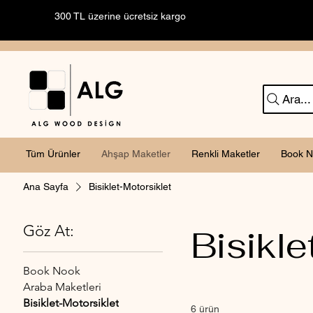
300 TL üzerine ücretsiz kargo
Ara...
Tüm Ürünler
Ahşap Maketler
Renkli Maketler
Book N
Ana Sayfa
Bisiklet-Motorsiklet
Göz At:
Bisikle
Book Nook
Araba Maketleri
Bisiklet-Motorsiklet
6 ürün