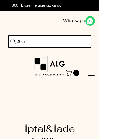
300 TL üzerine ücretsiz kargo
Whatsapp
Ara...
İptal&İade