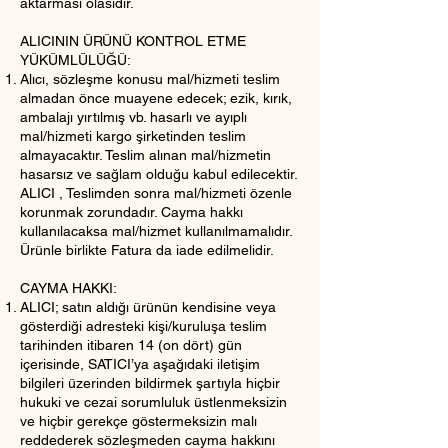
aktarması olasıdır.
ALICININ ÜRÜNÜ KONTROL ETME
YÜKÜMLÜLÜĞÜ:
Alıcı, sözleşme konusu mal/hizmeti teslim
almadan önce muayene edecek; ezik, kırık,
ambalajı yırtılmış vb. hasarlı ve ayıplı
mal/hizmeti kargo şirketinden teslim
almayacaktır. Teslim alınan mal/hizmetin
hasarsız ve sağlam olduğu kabul edilecektir.
ALICI , Teslimden sonra mal/hizmeti özenle
korunmak zorundadır. Cayma hakkı
kullanılacaksa mal/hizmet kullanılmamalıdır.
Ürünle birlikte Fatura da iade edilmelidir.
CAYMA HAKKI:
ALICI; satın aldığı ürünün kendisine veya
gösterdiği adresteki kişi/kuruluşa teslim
tarihinden itibaren 14 (on dört) gün
içerisinde, SATICI’ya aşağıdaki iletişim
bilgileri üzerinden bildirmek şartıyla hiçbir
hukuki ve cezai sorumluluk üstlenmeksizin
ve hiçbir gerekçe göstermeksizin malı
reddederek sözleşmeden cayma hakkını