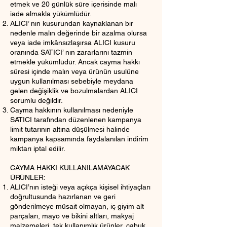
etmek ve 20 günlük süre içerisinde malı
iade almakla yükümlüdür.
ALICI’ nın kusurundan kaynaklanan bir
nedenle malın değerinde bir azalma olursa
veya iade imkânsızlaşırsa ALICI kusuru
oranında SATICI’ nın zararlarını tazmin
etmekle yükümlüdür. Ancak cayma hakkı
süresi içinde malın veya ürünün usulüne
uygun kullanılması sebebiyle meydana
gelen değişiklik ve bozulmalardan ALICI
sorumlu değildir.
Cayma hakkının kullanılması nedeniyle
SATICI tarafından düzenlenen kampanya
limit tutarının altına düşülmesi halinde
kampanya kapsamında faydalanılan indirim
miktarı iptal edilir.
CAYMA HAKKI KULLANILAMAYACAK
ÜRÜNLER:
ALICI’nın isteği veya açıkça kişisel ihtiyaçları
doğrultusunda hazırlanan ve geri
gönderilmeye müsait olmayan, iç giyim alt
parçaları, mayo ve bikini altları, makyaj
malzemeleri, tek kullanımlık ürünler, çabuk