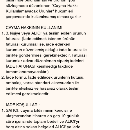
bildirimde bulunulması ve ürünün işbu
sözleşmede düzenlenen "Cayma Hakkı
Kullanılamayacak Ürünler" hükümleri
çerçevesinde kullanılmamış olması şarttır.
CAYMA HAKKININ KULLANIMI:
3. kişiye veya ALICI’ ya teslim edilen ürünün
faturası, (İade edilmek istenen ürünün
faturası kurumsal ise, iade ederken
kurumun düzenlemiş olduğu iade faturası ile
birlikte gönderilmesi gerekmektedir. Faturası
kurumlar adına düzenlenen sipariş iadeleri
İADE FATURASI kesilmediği takdirde
tamamlanamayacaktır.)
İade formu, İade edilecek ürünlerin kutusu,
ambalajı, varsa standart aksesuarları ile
birlikte eksiksiz ve hasarsız olarak teslim
edilmesi gerekmektedir.
İADE KOŞULLARI:
SATICI, cayma bildiriminin kendisine
ulaşmasından itibaren en geç 10 günlük
süre içerisinde toplam bedeli ve ALICI’yı
borç altına sokan belgeleri ALICI’ ya iade