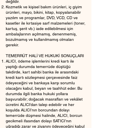
değildir.
Kozmetik ve kişisel bakım ürünleri, iç giyim
ürünleri, mayo, bikini, kitap, kopyalanabilir
yazılım ve programlar, DVD, VCD, CD ve
kasetler ile kırtasiye sarf malzemeleri (toner,
kartuş, şerit vb.) iade edilebilmesi için
ambalajlarının açılmamış, denenmemiş,
bozulmamış ve kullanılmamış olmaları
gerekir.
TEMERRÜT HALİ VE HUKUKİ SONUÇLARI
ALICI, ödeme işlemlerini kredi kartı ile
yaptığı durumda temerrüde düştüğü
takdirde, kart sahibi banka ile arasındaki
kredi kartı sözleşmesi çerçevesinde faiz
ödeyeceğini ve bankaya karşı sorumlu
olacağını kabul, beyan ve taahhüt eder. Bu
durumda ilgili banka hukuki yollara
başvurabilir; doğacak masrafları ve vekâlet
ücretini ALICI’dan talep edebilir ve her
koşulda ALICI’nın borcundan dolayı
temerrüde düşmesi halinde, ALICI, borcun
gecikmeli ifasından dolayı SATICI’nın
uğradığı zarar ve ziyanını ödeyeceğini kabul