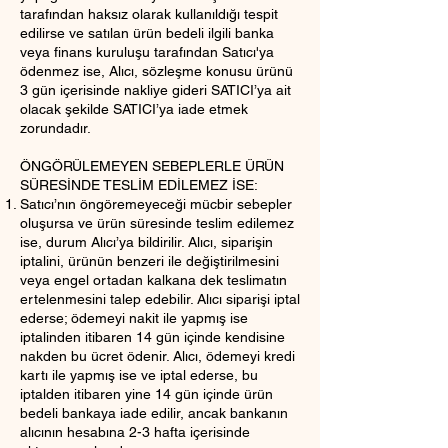
tarafından haksız olarak kullanıldığı tespit
edilirse ve satılan ürün bedeli ilgili banka
veya finans kuruluşu tarafından Satıcı'ya
ödenmez ise, Alıcı, sözleşme konusu ürünü
3 gün içerisinde nakliye gideri SATICI’ya ait
olacak şekilde SATICI’ya iade etmek
zorundadır.
ÖNGÖRÜLEMEYEN SEBEPLERLE ÜRÜN
SÜRESİNDE TESLİM EDİLEMEZ İSE:
Satıcı’nın öngöremeyeceği mücbir sebepler
oluşursa ve ürün süresinde teslim edilemez
ise, durum Alıcı’ya bildirilir. Alıcı, siparişin
iptalini, ürünün benzeri ile değiştirilmesini
veya engel ortadan kalkana dek teslimatın
ertelenmesini talep edebilir. Alıcı siparişi iptal
ederse; ödemeyi nakit ile yapmış ise
iptalinden itibaren 14 gün içinde kendisine
nakden bu ücret ödenir. Alıcı, ödemeyi kredi
kartı ile yapmış ise ve iptal ederse, bu
iptalden itibaren yine 14 gün içinde ürün
bedeli bankaya iade edilir, ancak bankanın
alıcının hesabına 2-3 hafta içerisinde