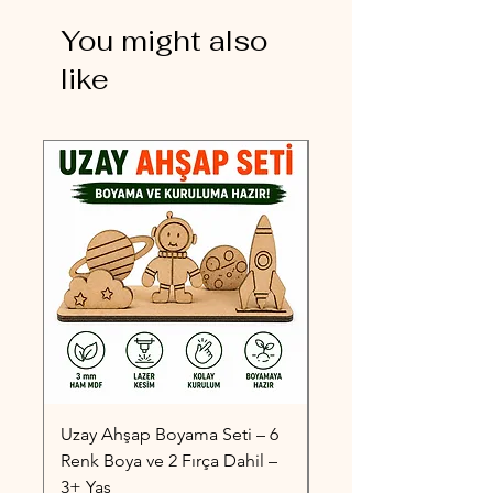
You might also
like
Uzay Ahşap Boyama Seti – 6
Taşıtlar Ahşap Boyama
Renk Boya ve 2 Fırça Dahil –
6 Renk Boya ve 2 Fırç
3+ Yaş
3+ Yaş