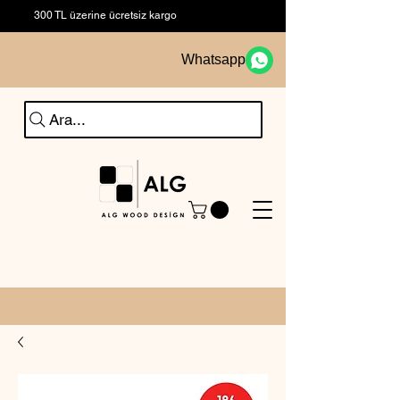
300 TL üzerine ücretsiz kargo
Whatsapp
Ara...