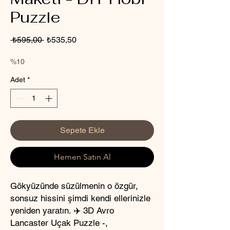
Puzzle
Normal
İndirimli
 ₺595,00 
₺535,50
Fiyat
Fiyat
%10
Adet
*
Sepete Ekle
Hemen Satın Al
Gökyüzünde süzülmenin o özgür,
sonsuz hissini şimdi kendi ellerinizle
yeniden yaratın. ✈️ 3D Avro
Lancaster Uçak Puzzle -,