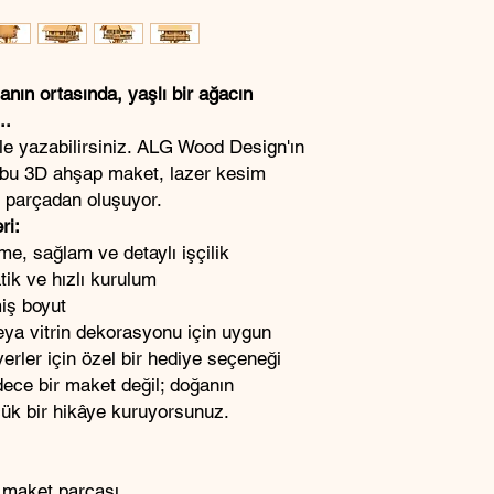
anın ortasında, yaşlı bir ağacın
..
zle yazabilirsiniz. ALG Wood Design'ın
bu 3D ahşap maket, lazer kesim
5 parçadan oluşuyor.
ri:
e, sağlam ve detaylı işçilik
atik ve hızlı kurulum
miş boyut
eya vitrin dekorasyonu için uygun
erler için özel bir hediye seçeneği
dece bir maket değil; doğanın
üçük bir hikâye kuruyorsunuz.
 maket parçası