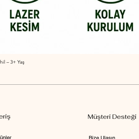
il – 3+ Yaş
Hızlı Bakış
eriş
Müşteri Desteği
ünler
Bize Ulaşın