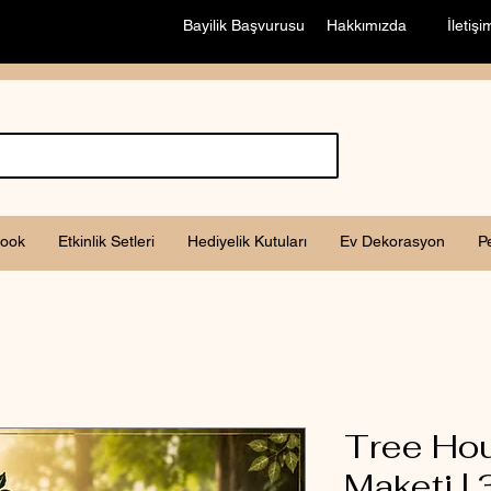
Bayilik Başvurusu
Hakkımızda
İletişi
ook
Etkinlik Setleri
Hediyelik Kutuları
Ev Dekorasyon
P
Tree Ho
Maketi |