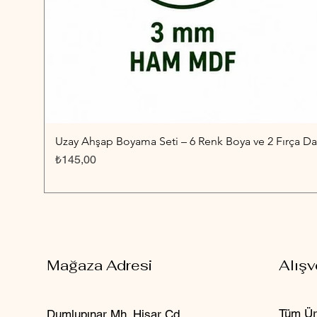
Uzay Ahşap Boyama Seti – 6 Renk Boya ve 2 Fırça Dah
Fiyat
₺145,00
Mağaza Adresi
Alışv
Tüm Ür
Dumlupınar Mh. Hisar Cd.