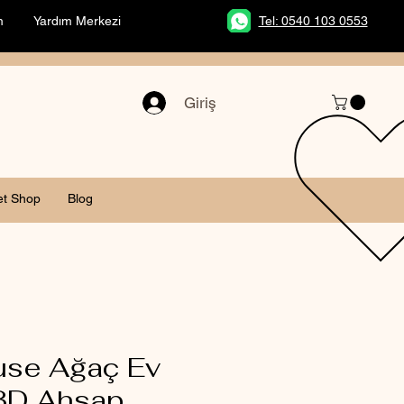
m
Yardım Merkezi
Tel: 0540 103 0553
Giriş
et Shop
Blog
use Ağaç Ev
 3D Ahşap