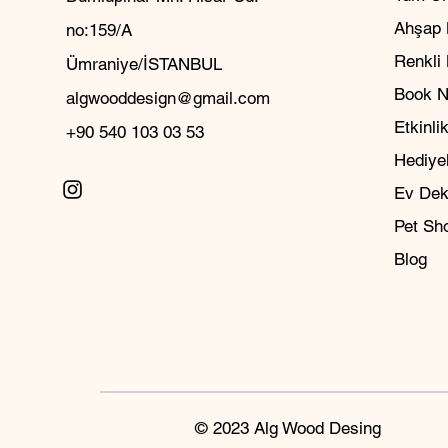
Ahşap 
no:159/A
Renkli
Ümraniye/İSTANBUL
Book 
algwooddesign@gmail.com
Etkinlik
+90 540 103 03 53
Hediyel
Ev Dek
Pet Sh
Blog
© 2023 Alg Wood Desing