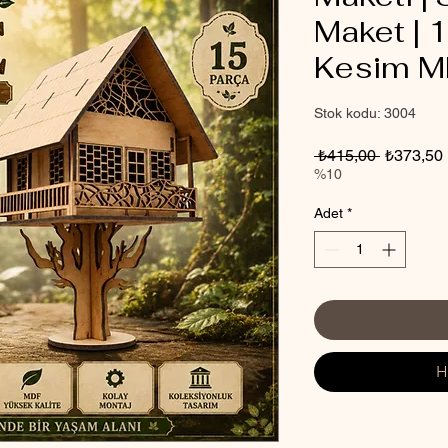
Maket | 
Kesim 
Stok kodu: 3004
Normal
 ₺415,00 
₺373,50
Fiyat
%10
Adet
*
H