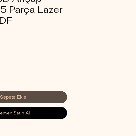
15 Parça Lazer
MDF
İndirimli
Fiyat
Sepete Ekle
emen Satın Al