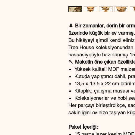
🌲
Bir zamanlar, derin bir orm
üzerinde küçük bir ev varmış.
Bu hikâyeyi şimdi kendi elini
Tree House koleksiyonundan 
hassasiyetiyle hazırlanmış 1
🔨
Maketin öne çıkan özellikle
Yüksek kaliteli MDF malzem
Kutuda yapıştırıcı dahil, pr
13,5 x 13,5 x 22 cm bitiril
Kitaplık, çalışma masası v
Koleksiyonerler ve hobi sev
Her parçayı birleştirdikçe, sa
sakinliğini evinize taşıyan k
Paket İçeriği:
15 parça lazer kesim MDF