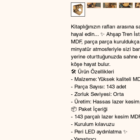
Kitaplığınızın rafları arasına
hayal edin... ✨ Ahşap Tren İ
MDF, parça parça kuruldukça o
minyatür atmosferiyle sizi ba
yerine oturttuğunuzda sahne c
köşe hayat bulur.
🛠️ Ürün Özellikleri
- Malzeme: Yüksek kaliteli M
- Parça Sayısı: 143 adet
- Zorluk Seviyesi: Orta
- Üretim: Hassas lazer kesim
📦 Paket İçeriği
- 143 parçalı lazer kesim M
- Kurulum kılavuzu
- Peri LED aydınlatma ✨
- Yapıştırıcı