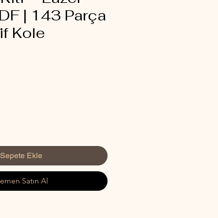
DF | 143 Parça
if Kole
İndirimli
Fiyat
Sepete Ekle
emen Satın Al