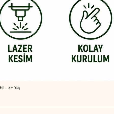
il – 3+ Yaş
Hızlı Bakış