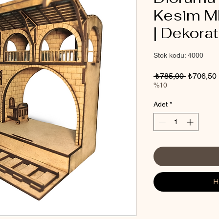
Kesim M
| Dekorat
Stok kodu: 4000
Normal
 ₺785,00 
₺706,50
Fiyat
%10
Adet
*
H