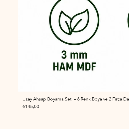
Uzay Ahşap Boyama Seti – 6 Renk Boya ve 2 Fırça Dah
Fiyat
₺145,00