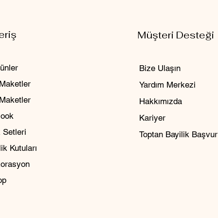
eriş
Müşteri Desteği
ünler
Bize Ulaşın
Maketler
Yardım Merkezi
 Maketler
Hakkımızda
Nook
Kariyer
 Setleri
Toptan Bayilik Başvu
ik Kutuları
orasyon
op