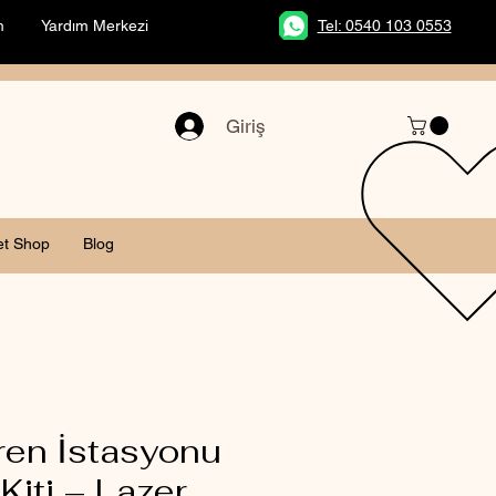
m
Yardım Merkezi
Tel: 0540 103 0553
Giriş
et Shop
Blog
en İstasyonu
Kiti – Lazer