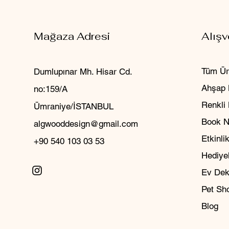
Mağaza Adresi
Alışv
Tüm Ür
Dumlupınar Mh. Hisar Cd.
Ahşap 
no:159/A
Renkli
Ümraniye/İSTANBUL
Book 
algwooddesign@gmail.com
Etkinlik
+90 540 103 03 53
Hediyel
Ev Dek
Pet Sh
Blog