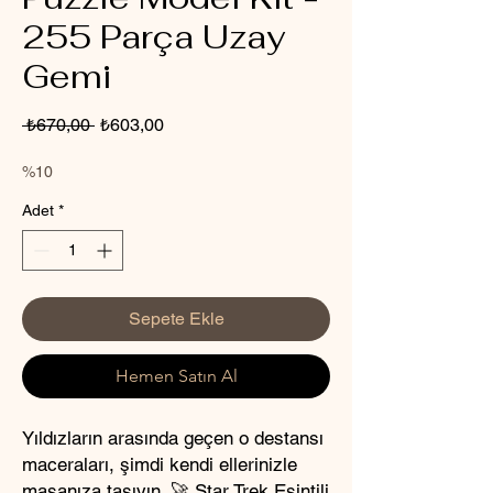
255 Parça Uzay
Gemi
Normal
İndirimli
 ₺670,00 
₺603,00
Fiyat
Fiyat
%10
Adet
*
Sepete Ekle
Hemen Satın Al
Yıldızların arasında geçen o destansı
maceraları, şimdi kendi ellerinizle
masanıza taşıyın. 🚀 Star Trek Esintili