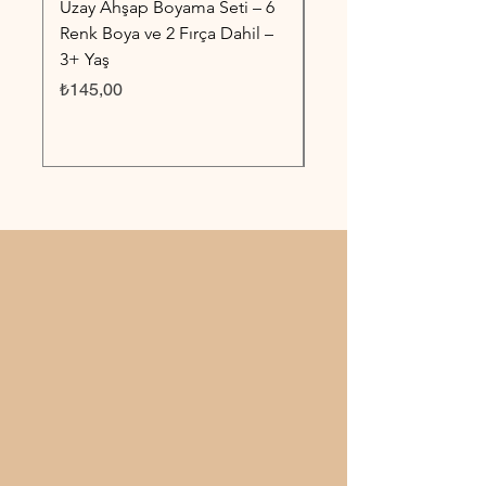
Uzay Ahşap Boyama Seti – 6
Taşıtlar Ahşap Boyama
Renk Boya ve 2 Fırça Dahil –
6 Renk Boya ve 2 Fırç
3+ Yaş
3+ Yaş
Fiyat
Fiyat
₺145,00
₺145,00