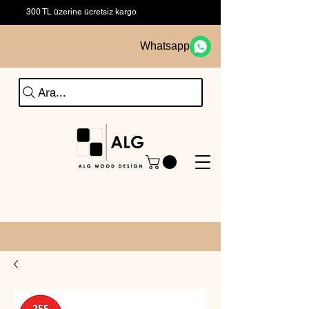
300 TL üzerine ücretsiz kargo
Whatsapp
Ara...