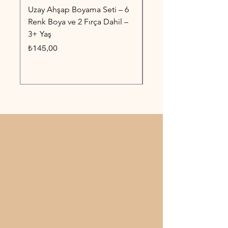
Uzay Ahşap Boyama Seti – 6
Taşıtlar Ahşap Boyama
Renk Boya ve 2 Fırça Dahil –
6 Renk Boya ve 2 Fırç
3+ Yaş
3+ Yaş
Fiyat
Fiyat
₺145,00
₺145,00