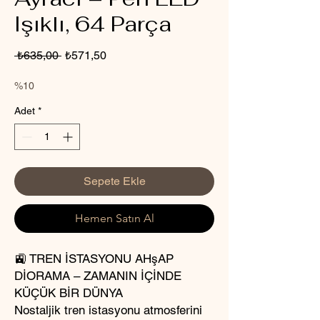
Işıklı, 64 Parça
Normal
İndirimli
 ₺635,00 
₺571,50
Fiyat
Fiyat
%10
Adet
*
Sepete Ekle
Hemen Satın Al
🚉 TREN İSTASYONU AHşAP
DİORAMA – ZAMANIN İÇİNDE
KÜÇÜK BİR DÜNYA
Nostaljik tren istasyonu atmosferini