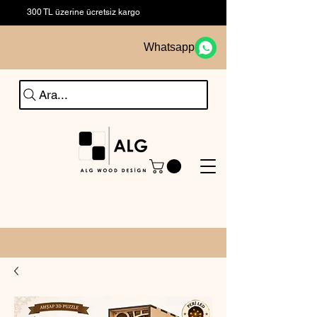
300 TL üzerine ücretsiz kargo
Whatsapp
Ara...